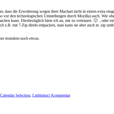
r, dass die Erweiterung wegen ihrer Machart nicht in einem extra einge
also vor den technologischen Umstellungen durch Mozilla) auch. Wie obe
hen kann. Diesbezüglich biete ich an, mir zu vertrauen 🙂 , oder einfa
h z.B. mit 7-Zip direkt entpacken, man kann sie aber auch in .zip umbe
lber trotzdem noch etwas.
zu
Calendar Selection
,
Lightning
1 Kommentar
Export
Calendar
Selection
0.6