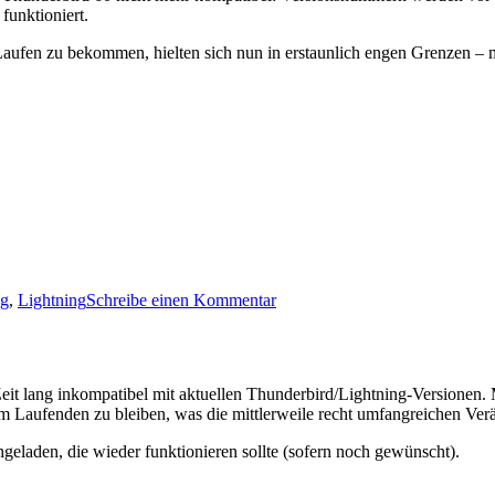
funktioniert.
ufen zu bekommen, hielten sich nun in erstaunlich engen Grenzen – me
zu
ng
,
Lightning
Schreibe einen Kommentar
Calendar
Alarm
Slider
1.2
it lang inkompatibel mit aktuellen Thunderbird/Lightning-Versionen. M
 Laufenden zu bleiben, was die mittlerweile recht umfangreichen Ver
geladen, die wieder funktionieren sollte (sofern noch gewünscht).