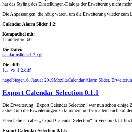
hat das Styling des Einstellungen-Dialogs der Erweiterung nicht mehr 
Die Anpassungen, die nötig waren, um die Erweiterung wieder zum La
Calendar Alarm Slider 1.2:
Kompatibel mit:
Thunderbird 60
Die Datei:
calalarmslider-1.2.xpi
Die .diff:
1.1_vs_1.2.diff
Autor
Veröffentlicht
Kategorien
Schlagwörter
nagelbieger
16. Januar 2019
Mozilla
Calendar Alarm Slider
,
Erweiteru
am
Export Calendar Selection 0.1.1
Die Erweiterung „Export Calendar Selection“ war nun schon einige Ze
aktuell um die Erweiterungen zu kümmern und vor allem auch auf dem
Eben habe ich aber „Export Calendar Selection“ in Version 0.1.1 hoch
Export Calendar Selection 0.1.1: