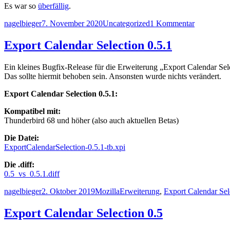
Es war so
überfällig
.
Autor
Veröffentlicht
Kategorien
zu
nagelbieger
7. November 2020
Uncategorized
1 Kommentar
am
Finally!
Export Calendar Selection 0.5.1
Ein kleines Bugfix-Release für die Erweiterung „Export Calendar Sel
Das sollte hiermit behoben sein. Ansonsten wurde nichts verändert.
Export Calendar Selection 0.5.1:
K
ompatibel mit:
Thunderbird 68 und höher (also auch aktuellen Betas)
Die Datei:
ExportCalendarSelection-0.5.1-tb.xpi
Die .diff:
0.5_vs_0.5.1.diff
Autor
Veröffentlicht
Kategorien
Schlagwörter
nagelbieger
2. Oktober 2019
Mozilla
Erweiterung
,
Export Calendar Sel
am
Export Calendar Selection 0.5