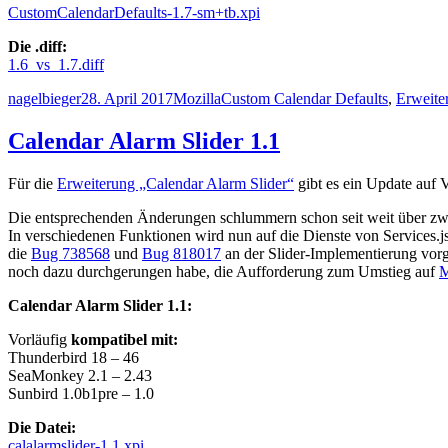
CustomCalendarDefaults-1.7-sm+tb.xpi
Die .diff:
1.6_vs_1.7.diff
Autor
Veröffentlicht
Kategorien
Schlagwörter
nagelbieger
28. April 2017
Mozilla
Custom Calendar Defaults
,
Erweite
am
Calendar Alarm Slider 1.1
Für die
Erweiterung „Calendar Alarm Slider“
gibt es ein Update auf V
Die entsprechenden Änderungen schlummern schon seit weit über zwei
In verschiedenen Funktionen wird nun auf die Dienste von Services.
die
Bug 738568
und
Bug 818017
an der Slider-Implementierung vor
noch dazu durchgerungen habe, die Aufforderung zum Umstieg auf
M
Calendar Alarm Slider 1.1:
Vorläufig
kompatibel mit:
Thunderbird 18 – 46
SeaMonkey 2.1 – 2.43
Sunbird 1.0b1pre – 1.0
Die Datei:
calalarmslider-1.1.xpi