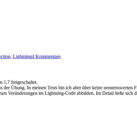
zu
ection
,
Lightning
4 Kommentare
Export
Calendar
Selection
0.1.1
 1.7 freigeschaltet.
us der Übung. In meinen Tests bin ich aber über keine nennenswerten Fe
rsen Veränderungen im Lightning-Code abbilden. Im Detail ließe sich da