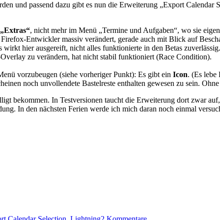
rden und passend dazu gibt es nun die Erweiterung „Export Calendar Se
 „Extras“
, nicht mehr im Menü „Termine und Aufgaben“, wo sie eigen
 Firefox-Entwickler massiv verändert, gerade auch mit Blick auf Bes
s wirkt hier ausgereift, nicht alles funktionierte in den Betas zuverl
erlay zu verändern, hat nicht stabil funktioniert (Race Condition).
Menü vorzubeugen (siehe vorheriger Punkt): Es gibt ein
Icon
. (Es lebe 
einen noch unvollendete Bastelreste enthalten gewesen zu sein. Ohne 
ligt bekommen. In Testversionen taucht die Erweiterung dort zwar auf,
ldung. In den nächsten Ferien werde ich mich daran noch einmal versuc
zu
rt Calendar Selection
,
Lightning
2 Kommentare