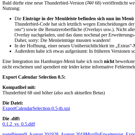
Bald dürfte eine neue Thunderbird-Version (
70?
68) veröffentlicht we
Nutzung:
Die
Einträge in der Menüleiste befinden sich nun im Menü
Thunderbird-Code hat sich letztlich wegen Entscheidungen der
ons“) sowie die Benutzeroberfläche (Overlays usw.). Nicht alle
Overlay nachgeladen, und das dann nochmal per Erweiterungs-Ov
Daher, sorry: Die Menüeinträge mussten wandern!
In der Hoffnung, einer neuen Unübersichtlichkeit im „Extras“-
Außerdem habe ich etwas aufgeräumt: In früheren Versionen sch
Eine Integration ins Hamburger-Menü habe ich noch
nicht
bewerkstel
nicht erscheinen und spendiert mir leider keine informative Fehlerme
Export Calendar Selection 0.5:
K
ompatibel mit:
Thunderbird 68 und höher (also auch aktuellen Betas)
Die Datei:
ExportCalendarSelection-0.5-tb.xpi
Die .diff:
0.1.2_vs_0.5.diff
Autor
Veröffentlicht
Kategorien
Schlagwörter
nagelbieger
9. August 2019
28. August 2019
Mozilla
Erweiterung
,
Expo