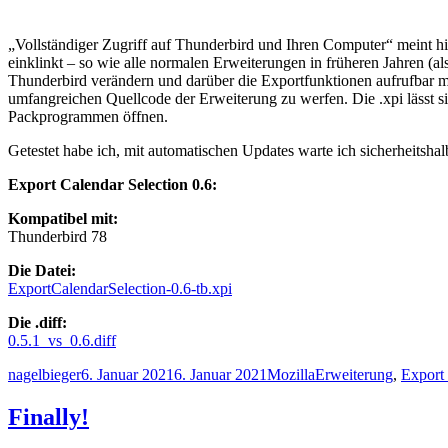
„Vollständiger Zugriff auf Thunderbird und Ihren Computer“ meint hie
einklinkt – so wie alle normalen Erweiterungen in früheren Jahren (
Thunderbird verändern und darüber die Exportfunktionen aufrufbar mac
umfangreichen Quellcode der Erweiterung zu werfen. Die .xpi lässt sic
Packprogrammen öffnen.
Getestet habe ich, mit automatischen Updates warte ich sicherheitsha
Export Calendar Selection 0.6:
Kompatibel mit:
Thunderbird 78
Die Datei:
ExportCalendarSelection-0.6-tb.xpi
Die .diff:
0.5.1_vs_0.6.diff
Autor
Veröffentlicht
Kategorien
Schlagwörter
nagelbieger
6. Januar 2021
6. Januar 2021
Mozilla
Erweiterung
,
Export 
am
Finally!