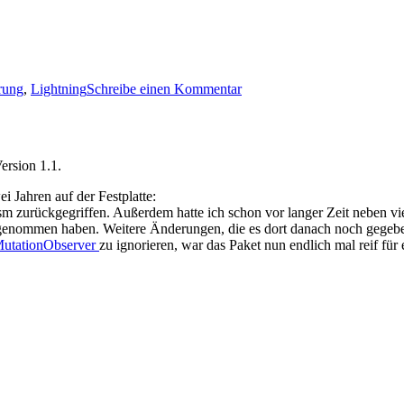
zu
rung
,
Lightning
Schreibe einen Kommentar
Custom
Calendar
Defaults
1.7
ersion 1.1.
 Jahren auf der Festplatte:
jsm zurückgegriffen. Außerdem hatte ich schon vor langer Zeit neben
genommen haben. Weitere Änderungen, die es dort danach noch gegeben
utationObserver
zu ignorieren, war das Paket nun endlich mal reif für