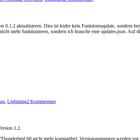
Export
Calendar
Selection
0.5
n 0.1.2 aktualisieren. Dies ist leider kein Funktionsupdate, sondern ber
nicht mehr funktionieren, sondern ich brauche eine updates.json. Auf d
zu
ion
,
Lightning
2 Kommentare
Export
Calendar
Selection
0.1.2
ersion 1.2.
hunderbird 60 nicht mehr kompatibel: Versionsnummern werden vor der 