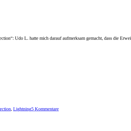
ection“: Udo L. hatte mich darauf aufmerksam gemacht, dass die Erweit
zu
ection
,
Lightning
5 Kommentare
Export
Calendar
Selection
0.5.1