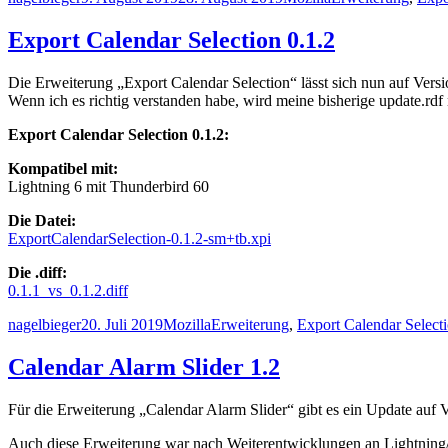
am
Export Calendar Selection 0.1.2
Die Erweiterung „Export Calendar Selection“ lässt sich nun auf Versio
Wenn ich es richtig verstanden habe, wird meine bisherige update.rdf 
Export Calendar Selection 0.1.2:
K
ompatibel mit:
Lightning 6 mit Thunderbird 60
Die Datei:
ExportCalendarSelection-0.1.2-sm+tb.xpi
Die .diff:
0.1.1_vs_0.1.2.diff
Autor
Veröffentlicht
Kategorien
Schlagwörter
nagelbieger
20. Juli 2019
Mozilla
Erweiterung
,
Export Calendar Select
am
Calendar Alarm Slider 1.2
Für die Erweiterung „Calendar Alarm Slider“ gibt es ein Update auf V
Auch diese Erweiterung war nach Weiterentwicklungen an Lightning/T