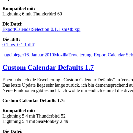
K
ompatibel mit:
Lightning 6 mit Thunderbird 60
Die Datei:
ExportCalendarSelection-0.1.1-sm+tb.xpi
Die .diff:
0.1_vs_0.1.1.diff
Autor
Veröffentlicht
Kategorien
Schlagwörter
nagelbieger
16. Januar 2019
Mozilla
Erweiterung
,
Export Calendar Sel
am
Custom Calendar Defaults 1.7
Eben habe ich die Erweiterung „Custom Calendar Defaults“ in Version
Das letzte Update liegt sehr lange zurück, ich bin dementsprechend a
Neue Funktionen gibt es nicht. Ich wollte nur endlich einmal die dive
Custom Calendar Defaults 1.7:
K
ompatibel mit:
Lightning 5.4 mit Thunderbird 52
Lightning 5.4 mit SeaMonkey 2.49
Die Datei: