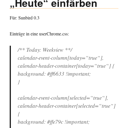
„Heute“ einfärben
Für: Sunbird 0.3
Einträge in eine userChrome.css:
/** Today: Weekview **/
calendar-event-column[today=“true“],
calendar-header-container[today=“true“] {
background: #ff6633 !important;
}
calendar-event-column[selected=“true“],
calendar-header-container[selected=“true“]
{
background: #ffe79c !important;