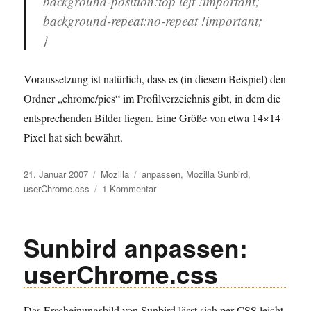
background-position:top left !important;
background-repeat:no-repeat !important;
}
Voraussetzung ist natürlich, dass es (in diesem Beispiel) den
Ordner „chrome/pics“ im Profilverzeichnis gibt, in dem die
entsprechenden Bilder liegen. Eine Größe von etwa 14×14
Pixel hat sich bewährt.
Veröffentlicht
Kategorien
Schlagwörter
21. Januar 2007
Mozilla
anpassen
,
Mozilla Sunbird
,
am
zu
userChrome.css
1 Kommentar
Sunbird
anpassen:
Kategorien
Sunbird anpassen:
userChrome.css
Das Erscheinungsbild von Sunbird lässt sich per CSS leicht