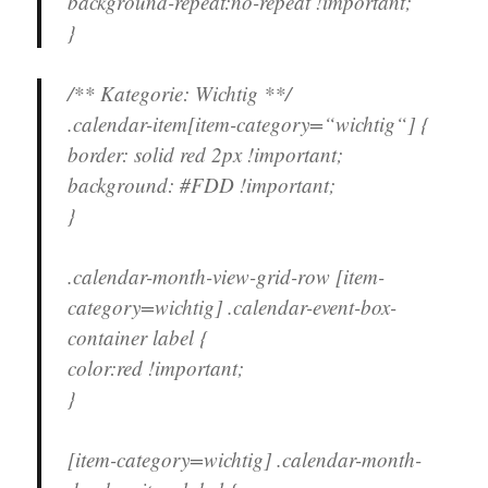
background-repeat:no-repeat !important;
}
/** Kategorie: Wichtig **/
.calendar-item[item-category=“wichtig“] {
border: solid red 2px !important;
background: #FDD !important;
}
.calendar-month-view-grid-row [item-
category=wichtig] .calendar-event-box-
container label {
color:red !important;
}
[item-category=wichtig] .calendar-month-