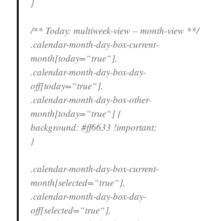
}
/** Today: multiweek-view – month-view **/
.calendar-month-day-box-current-
month[today=“true“],
.calendar-month-day-box-day-
off[today=“true“],
.calendar-month-day-box-other-
month[today=“true“] {
background: #ff6633 !important;
}
.calendar-month-day-box-current-
month[selected=“true“],
.calendar-month-day-box-day-
off[selected=“true“],