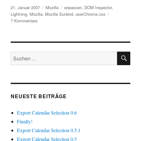
Veröffentlicht
Kategorien
Schlagwörter
21. Januar 2007
Mozilla
anpassen
,
DOM Inspector
,
am
Lightning
,
Mozilla
,
Mozilla Sunbird
,
userChrome.css
zu
7 Kommentare
Sunbird
anpassen:
userChrome.css
SU
Suchen
nach:
NEUESTE BEITRÄGE
Export Calendar Selection 0.6
Finally!
Export Calendar Selection 0.5.1
Export Calendar Selection 0.5