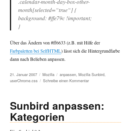
.calendar-month-day-box-other-
month[selected=“true“] {
background: #ffe79c !important;
}
Über das Ändern von #ff6633 (z.B. mit Hilfe der
Farbpaletten bei SelfHTML
) lässt sich die Hintergrundfarbe
dann nach Belieben anpassen.
Veröffentlicht
Kategorien
Schlagwörter
21. Januar 2007
Mozilla
anpassen
,
Mozilla Sunbird
,
am
zu
userChrome.css
Schreibe einen Kommentar
Sunbird
anpassen:
„Heute“
Sunbird anpassen:
einfärben
Kategorien