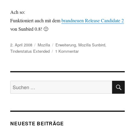
Ach so:
Funktioniert auch mit dem
brandneuen Release Candidate 2
von Sunbird 0.8! 🙂
Veröffentlicht
Kategorien
Schlagwörter
2. April 2008
Mozilla
Erweiterung
,
Mozilla Sunbird
,
am
zu
Tinderstatus Extended
1 Kommentar
„Tinderstatus
Extended“:
1.
Update
SU
Suchen
nach:
NEUESTE BEITRÄGE