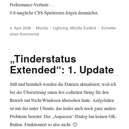
Performance-Verluste…
0.8-taugliche CSS-Spielereien folgen demnächst.
Veröffentlicht
Kategorien
Schlagwörter
4. April 2008
Mozilla
Lightning
,
Mozilla Sunbird
Schreibe
am
zu
einen Kommentar
Sunbird
0.8
/
„Tinderstatus
Lightning
0.8
Extended“: 1. Update
veröffentlicht
Still und heimlich wurden die Dateien aktualisiert, weil ich
bei der Übersetzung einen fest codierten String für den
Betrieb mit Nicht-Windosen übersehen hatte. Aufgefallen
ist mir das unter Ubuntu, das leider auch noch ganz andere
Probleme bereitet: Der „Anpassen“-Dialog hat keinen OK-
Button. Funktioniert so also nicht. 🙁