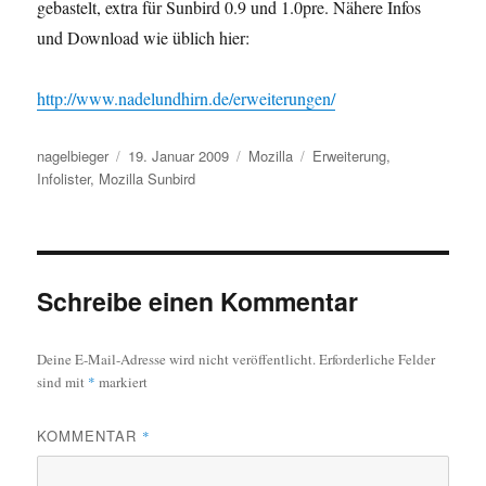
gebastelt, extra für Sunbird 0.9 und 1.0pre. Nähere Infos
und Download wie üblich hier:
http://www.nadelundhirn.de/erweiterungen/
Autor
Veröffentlicht
Kategorien
Schlagwörter
nagelbieger
19. Januar 2009
Mozilla
Erweiterung
,
am
Infolister
,
Mozilla Sunbird
Schreibe einen Kommentar
Deine E-Mail-Adresse wird nicht veröffentlicht.
Erforderliche Felder
sind mit
*
markiert
KOMMENTAR
*