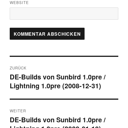
WEBSITE
Beitragsnavigation
ZURÜCK
DE-Builds von Sunbird 1.0pre /
Vorheriger
Lightning 1.0pre (2008-12-31)
Beitrag:
WEITER
DE-Builds von Sunbird 1.0pre /
Nächster
Beitrag: