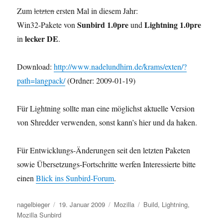
Zum
letzten
ersten Mal in diesem Jahr:
Sunbird 1.0pre
Lightning 1.0pre
Win32-Pakete von
und
lecker DE
in
.
Download:
http://www.nadelundhirn.de/krams/exten/?
path=langpack/
(Ordner: 2009-01-19)
Für Lightning sollte man eine möglichst aktuelle Version
von Shredder verwenden, sonst kann’s hier und da haken.
Für Entwicklungs-Änderungen seit den letzten Paketen
sowie Übersetzungs-Fortschritte werfen Interessierte bitte
einen
Blick ins Sunbird-Forum
.
Autor
Veröffentlicht
Kategorien
Schlagwörter
nagelbieger
19. Januar 2009
Mozilla
Build
,
Lightning
,
am
Mozilla Sunbird