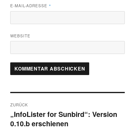
E-MAIL-ADRESSE
*
WEBSITE
Beitragsnavigation
ZURÜCK
„InfoLister for Sunbird“: Version
Vorheriger
0.10.b erschienen
Beitrag: