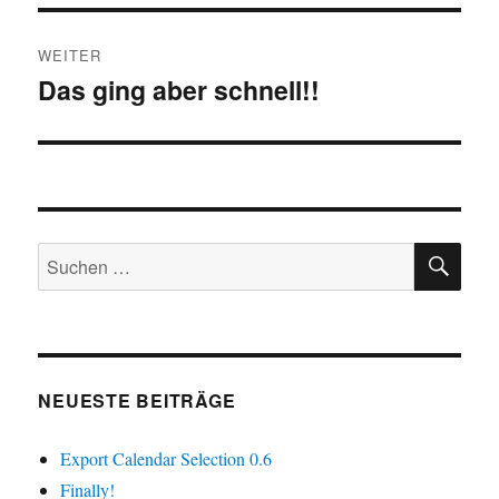
WEITER
Das ging aber schnell!!
Nächster
Beitrag:
SU
Suchen
nach:
NEUESTE BEITRÄGE
Export Calendar Selection 0.6
Finally!