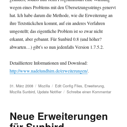
wegen eines Problems mit den Übersetzungsstrings genervt
hat. Ich habe darum die Methode, wie die Erweiterung an
ihre Textstückchen kommt, auf ein anderes Verfahren
umgestellt; das eigentliche Problem ist so zwar nicht
erkannt, aber gebannt. Für Sunbird 0.8 (und höher?
abwarten…) gibt’s so nun jedenfalls Version 1.7.5.2.
Detailliertere Informationen und Download:
http://www.nadelundhirn.de/erweiterungen/
.
Veröffentlicht
Kategorien
Schlagwörter
31. März 2008
Mozilla
Edit Config Files
,
Erweiterung
,
am
zu
Mozilla Sunbird
,
Update Notifier
Schreibe einen Kommentar
Aktualisie
Sunbird-
Versione
Neue Erweiterungen
von
„Update
für Sunbird