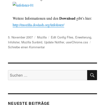
Download
Weitere Informationen und den
gibt’s hier:
http://mozilla.doslash.org/infolister/
Veröffentlicht
Kategorien
Schlagwörter
5. November 2007
Mozilla
Edit Config Files
,
Erweiterung
,
am
Infolister
,
Mozilla Sunbird
,
Update Notifier
,
userChrome.css
zu
Schreibe einen Kommentar
Neue
Erweiterungen
für
Sunbird
SU
Suchen
nach:
NEUESTE BEITRÄGE