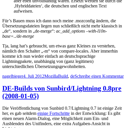
aber eben unvollständig waren. Ersetzt werden sie durch die
‚Hybriddateien‘, die deutschen und englischen Text
aufweisen.
Für’s Bauen muss ich dann noch meine .mozconfig ändern, die
Übersetzungsdateien liegen nun schließlich nicht mehr klassisch in
„de“, sondern in „de-merge“:
ac_add_options –with-l10n-
base=../de-merge
Tja, lang hat’s gebraucht, um etwas ganz Kleines zu verstehen,
nämlich den Schalter „-m“ von compare-locales. Aber immerhin
komme ich nun wieder einfach an deutschsprachige
Lightningpakete, unabhängig von (ganz legitimen)
unterschiedlichen Übersetzungsgewohnheiten.
Autor
Veröffentlicht
Kategorien
Schlagwörter
zu
nagelbieger
4. Juli 2012
Mozilla
Build
,
de
Schreibe einen Kommentar
am
l1
me
DE-Builds von Sunbird/Lightning 0.8pre
ve
(2008-01-05)
Die Veröffentlichung von Sunbird 0.7/Lightning 0.7 ist einige Zeit
her, es gab seitdem
einige Fortschritte
in der Entwicklung: Es gibt
einen neuen Alarm-Dialog, eine Möglichkeit zum Ein- und
Ausblenden des Unifinders, eine extra Aufgaben-Ansicht in