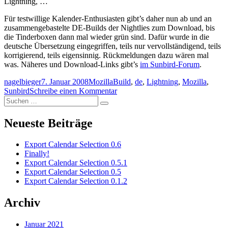
Lightning, …
Für testwillige Kalender-Enthusiasten gibt’s daher nun ab und an
zusammengebastelte DE-Builds der Nightlies zum Download, bis
die Tinderboxen dann mal wieder grün sind. Dafür wurde in die
deutsche Übersetzung eingegriffen, teils nur vervollständigend, teils
korrigierend, teils eigensinnig. Rückmeldungen dazu wären mal
was. Näheres und Download-Links gibt’s
im Sunbird-Forum
.
Autor
Veröffentlicht
Kategorien
Schlagwörter
nagelbieger
7. Januar 2008
Mozilla
Build
,
de
,
Lightning
,
Mozilla
,
am
zu
Sunbird
Schreibe einen Kommentar
Suchen
DE-
Suchen
nach:
Builds
von
Neueste Beiträge
Sunbird/Lightning
0.8pre
Export Calendar Selection 0.6
(2008-
Finally!
01-
Export Calendar Selection 0.5.1
05)
Export Calendar Selection 0.5
Export Calendar Selection 0.1.2
Archiv
Januar 2021