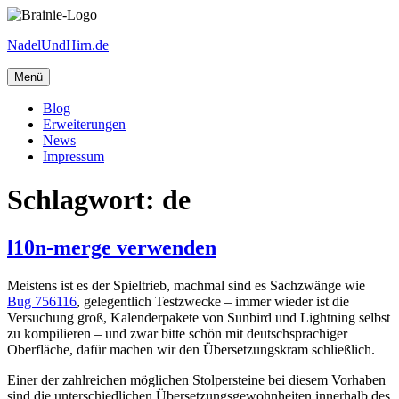
Zum
Inhalt
NadelUndHirn.de
springen
Menü
Blog
Erweiterungen
News
Impressum
Schlagwort:
de
l10n-merge verwenden
Meistens ist es der Spieltrieb, machmal sind es Sachzwänge wie
Bug 756116
, gelegentlich Testzwecke – immer wieder ist die
Versuchung groß, Kalenderpakete von Sunbird und Lightning selbst
zu kompilieren – und zwar bitte schön mit deutschsprachiger
Oberfläche, dafür machen wir den Übersetzungskram schließlich.
Einer der zahlreichen möglichen Stolpersteine bei diesem Vorhaben
sind die unterschiedlichen Übersetzungsgewohnheiten innerhalb des