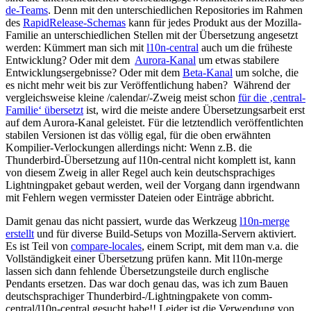
de-Teams
. Denn mit den unterschiedlichen Repositories im Rahmen
des
RapidRelease-Schemas
kann für jedes Produkt aus der Mozilla-
Familie an unterschiedlichen Stellen mit der Übersetzung angesetzt
werden: Kümmert man sich mit
l10n-central
auch um die früheste
Entwicklung? Oder mit dem
Aurora-Kanal
um etwas stabilere
Entwicklungsergebnisse? Oder mit dem
Beta-Kanal
um solche, die
es nicht mehr weit bis zur Veröffentlichung haben? Während der
vergleichsweise kleine /calendar/-Zweig meist schon
für die ‚central-
Familie‘ übersetzt
ist, wird die meiste andere Übersetzungsarbeit erst
auf dem Aurora-Kanal geleistet. Für die letztendlich veröffentlichten
stabilen Versionen ist das völlig egal, für die oben erwähnten
Kompilier-Verlockungen allerdings nicht: Wenn z.B. die
Thunderbird-Übersetzung auf l10n-central nicht komplett ist, kann
von diesem Zweig in aller Regel auch kein deutschsprachiges
Lightningpaket gebaut werden, weil der Vorgang dann irgendwann
mit Fehlern wegen vermisster Dateien oder Einträge abbricht.
Damit genau das nicht passiert, wurde das Werkzeug
l10n-merge
erstellt
und für diverse Build-Setups von Mozilla-Servern aktiviert.
Es ist Teil von
compare-locales
, einem Script, mit dem man v.a. die
Vollständigkeit einer Übersetzung prüfen kann. Mit l10n-merge
lassen sich dann fehlende Übersetzungsteile durch englische
Pendants ersetzen. Das war doch genau das, was ich zum Bauen
deutschsprachiger Thunderbird-/Lightningpakete von comm-
central/l10n-central gesucht habe!! Leider ist die Verwendung von