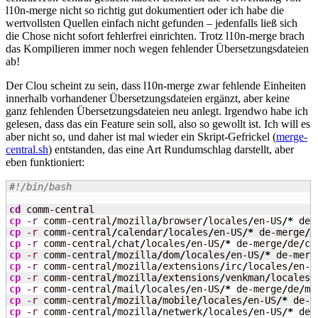
l10n-merge nicht so richtig gut dokumentiert oder ich habe die
wertvollsten Quellen einfach nicht gefunden – jedenfalls ließ sich
die Chose nicht sofort fehlerfrei einrichten. Trotz l10n-merge brach
das Kompilieren immer noch wegen fehlender Übersetzungsdateien
ab!
Der Clou scheint zu sein, dass l10n-merge zwar fehlende Einheiten
innerhalb vorhandener Übersetzungsdateien ergänzt, aber keine
ganz fehlenden Übersetzungsdateien neu anlegt. Irgendwo habe ich
gelesen, dass das ein Feature sein soll, also so gewollt ist. Ich will es
aber nicht so, und daher ist mal wieder ein Skript-Gefrickel (
merge-
central.sh
) entstanden, das eine Art Rundumschlag darstellt, aber
eben funktioniert:
#!/bin/bash
cd
cp
-r
 comm-central
/
mozilla
/
browser
/
locales
/
en-US
/*
 de-
cp
-r
 comm-central
/
calendar
/
locales
/
en-US
/*
 de-merge
/
d
cp
-r
 comm-central
/
chat
/
locales
/
en-US
/*
 de-merge
/
de
/
cp
-r
 comm-central
/
mozilla
/
dom
/
locales
/
en-US
/*
 de-merg
cp
-r
 comm-central
/
mozilla
/
extensions
/
irc
/
locales
/
en-U
cp
-r
 comm-central
/
mozilla
/
extensions
/
venkman
/
locales
/
cp
-r
 comm-central
/
mail
/
locales
/
en-US
/*
 de-merge
/
de
/
cp
-r
 comm-central
/
mozilla
/
mobile
/
locales
/
en-US
/*
 de-m
cp
-r
 comm-central
/
mozilla
/
netwerk
/
locales
/
en-US
/*
 de-