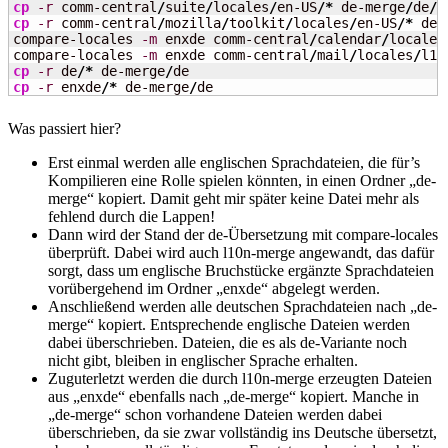
cp
-r
 comm-central
/
suite
/
locales
/
en-US
/*
 de-merge
/
de
/
cp
-r
 comm-central
/
mozilla
/
toolkit
/
locales
/
en-US
/*
 de-
compare-locales 
-m
 enxde comm-central
/
calendar
/
locales
compare-locales 
-m
 enxde comm-central
/
mail
/
locales
/
cp
-r
 de
/*
 de-merge
/
cp
-r
 enxde
/*
 de-merge
/
de
Was passiert hier?
Erst einmal werden alle englischen Sprachdateien, die für’s
Kompilieren eine Rolle spielen könnten, in einen Ordner „de-
merge“ kopiert. Damit geht mir später keine Datei mehr als
fehlend durch die Lappen!
Dann wird der Stand der de-Übersetzung mit compare-locales
überprüft. Dabei wird auch l10n-merge angewandt, das dafür
sorgt, dass um englische Bruchstücke ergänzte Sprachdateien
vorübergehend im Ordner „enxde“ abgelegt werden.
Anschließend werden alle deutschen Sprachdateien nach „de-
merge“ kopiert. Entsprechende englische Dateien werden
dabei überschrieben. Dateien, die es als de-Variante noch
nicht gibt, bleiben in englischer Sprache erhalten.
Zuguterletzt werden die durch l10n-merge erzeugten Dateien
aus „enxde“ ebenfalls nach „de-merge“ kopiert. Manche in
„de-merge“ schon vorhandene Dateien werden dabei
überschrieben, da sie zwar vollständig ins Deutsche übersetzt,