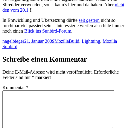
Shredder verwenden, sonst kann’s hier und da haken. Aber
nicht
den vom 20.1.
!!
In Entwicklung und Übersetzung dürfte
seit gestern
nicht so
furchtbar viel passiert sein – Interessierte werfen also bitte immer
noch einen
Blick ins Sunbird-Forum
.
Autor
Veröffentlicht
Kategorien
Schlagwörter
nagelbieger
21. Januar 2009
Mozilla
Build
,
Lightning
,
Mozilla
am
Sunbird
Schreibe einen Kommentar
Deine E-Mail-Adresse wird nicht veröffentlicht.
Erforderliche
Felder sind mit
*
markiert
Kommentar
*