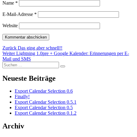
Name
*
E-Mail-Adresse
*
Website
Beitragsnavigation
Vorheriger
Zurück
Das ging aber schnell!!
Nächster
Beitrag:
Weiter
Lightning 1.0pre + Google Kalender: Erinnerungen per E-
Beitrag:
Mail und SMS
Suchen
Suchen
nach:
Neueste Beiträge
Export Calendar Selection 0.6
Finally!
Export Calendar Selection 0.5.1
Export Calendar Selection 0.5
Export Calendar Selection 0.1.2
Archiv