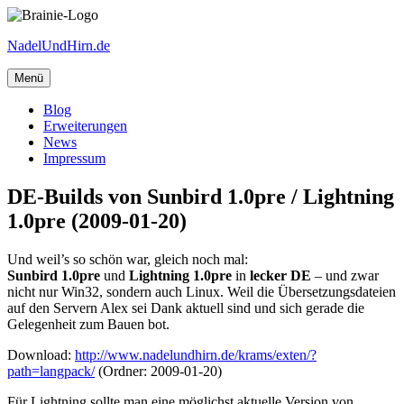
Zum
Inhalt
NadelUndHirn.de
springen
Menü
Blog
Erweiterungen
News
Impressum
DE-Builds von Sunbird 1.0pre / Lightning
1.0pre (2009-01-20)
Und weil’s so schön war, gleich noch mal:
Sunbird 1.0pre
und
Lightning 1.0pre
in
lecker DE
– und zwar
nicht nur Win32, sondern auch Linux. Weil die Übersetzungsdateien
auf den Servern Alex sei Dank aktuell sind und sich gerade die
Gelegenheit zum Bauen bot.
Download:
http://www.nadelundhirn.de/krams/exten/?
path=langpack/
(Ordner: 2009-01-20)
Für Lightning sollte man eine möglichst aktuelle Version von