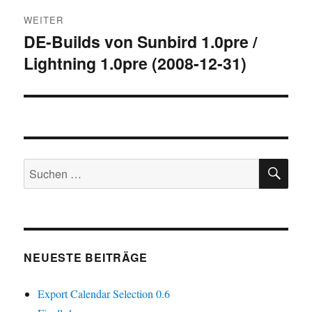
WEITER
DE-Builds von Sunbird 1.0pre /
Nächster
Lightning 1.0pre (2008-12-31)
Beitrag:
SU
Suchen
nach:
NEUESTE BEITRÄGE
Export Calendar Selection 0.6