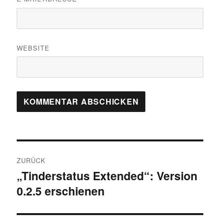
WEBSITE
Beitragsnavigation
ZURÜCK
„Tinderstatus Extended“: Version
Vorheriger
0.2.5 erschienen
Beitrag: