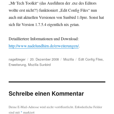
„Mr Tech Toolkit“ (das Ausführen der .exe des Editors
wollte erst nicht?!) funktioniert „Edit Config Files“ nun
auch mit aktuellen Versionen von Sunbird 1.0pre. Sonst hat
sich für Version 1.7.5.4 eigentlich nix getan.
Detailliertere Informationen und Download:
http://www.nadelundhirn.de/erweiterungen/
.
Autor
Veröffentlicht
Kategorien
Schlagwörter
nagelbieger
20. Dezember 2008
Mozilla
Edit Config Files
,
am
Erweiterung
,
Mozilla Sunbird
Schreibe einen Kommentar
Deine E-Mail-Adresse wird nicht veröffentlicht.
Erforderliche Felder
sind mit
*
markiert