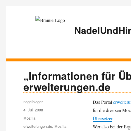
NadelUndHir
„Informationen für Üb
erweiterungen.de
Autor
nagelbieger
Das Portal
erweiter
Veröffentlicht
4. Juli 2008
für die diversen Mo
am
Kategorien
Mozilla
Übersetzer
.
Schlagwörter
erweiterungen.de
,
Mozilla
Wer also bei der Er