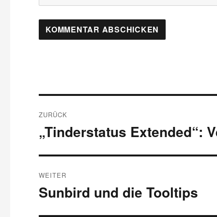
Beitragsnavigation
ZURÜCK
„Tinderstatus Extended“: V
Vorheriger
Beitrag:
WEITER
Sunbird und die Tooltips
Nächster
Beitrag: