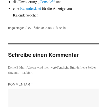
die Erweiterung
„Console²“
und
eine
Kalenderdatei
für die Anzeige von
Kalenderwochen.
Autor
Veröffentlicht
Kategorien
nagelbieger
27. Februar 2008
Mozilla
am
Schreibe einen Kommentar
Deine E-Mail-Adresse wird nicht veröffentlicht.
Erforderliche Felder
sind mit
*
markiert
KOMMENTAR
*