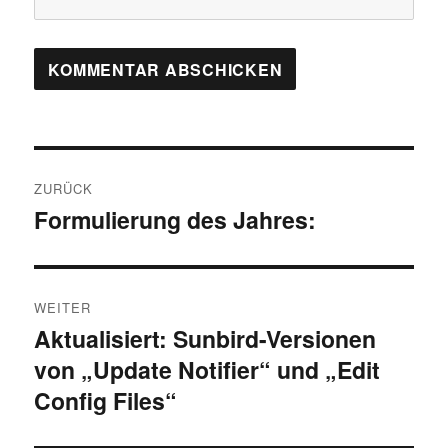
Beitragsnavigation
ZURÜCK
Formulierung des Jahres:
Vorheriger
Beitrag:
WEITER
Aktualisiert: Sunbird-Versionen
Nächster
von „Update Notifier“ und „Edit
Beitrag:
Config Files“