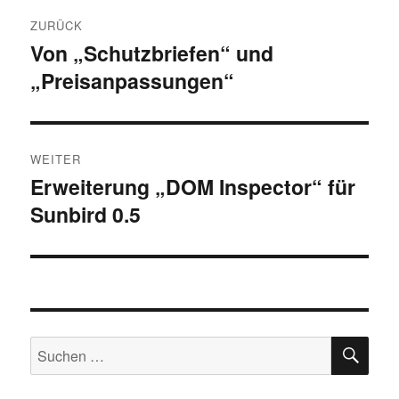
Beitragsnavigation
ZURÜCK
Von „Schutzbriefen“ und
Vorheriger
„Preisanpassungen“
Beitrag:
WEITER
Erweiterung „DOM Inspector“ für
Nächster
Sunbird 0.5
Beitrag:
SU
Suchen
nach: