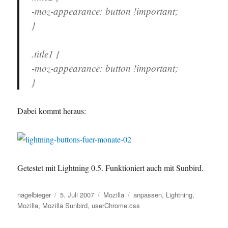
-moz-appearance: button !important;
}
.title1 {
-moz-appearance: button !important;
}
Dabei kommt heraus:
Getestet mit Lightning 0.5. Funktioniert auch mit Sunbird.
Autor
Veröffentlicht
Kategorien
Schlagwörter
nagelbieger
5. Juli 2007
Mozilla
anpassen
,
Lightning
,
am
Mozilla
,
Mozilla Sunbird
,
userChrome.css